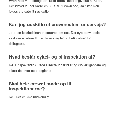
Hvert hold vil modtage en ”
race book
” med angivelse af ruten.
Derudover vil der være en GPX fil til download, så ruten kan
følges via satellit navigation.
Kan jeg udskifte et crewmedlem undervejs?
Ja, men løbsledelsen informeres om det. Det nye crewmedlem
skal være bekendt med løbets regler og betingelser for
deltagelse.
Hvad består cykel- og bilinspektion af?
RAD inspektøren / Race Directeur går biler og cykler igennem og
sikrer de lever op til reglerne.
Skal hele crewet møde op til
inspektionerne?
Nej. Det er ikke nødvendigt.