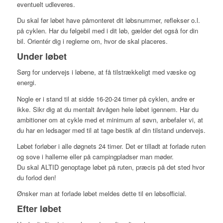
eventuelt udleveres.
Du skal før løbet have påmonteret dit løbsnummer, reflekser o.l.
på cyklen. Har du følgebil med i dit løb, gælder det også for din
bil. Orientér dig i reglerne om, hvor de skal placeres.
Under løbet
Sørg for undervejs i løbene, at få tilstrækkeligt med væske og
energi.
Nogle er i stand til at sidde 16-20-24 timer på cyklen, andre er
ikke. Sikr dig at du mentalt årvågen hele løbet igennem. Har du
ambitioner om at cykle med et minimum af søvn, anbefaler vi, at
du har en ledsager med til at tage bestik af din tilstand undervejs.
Løbet forløber i alle døgnets 24 timer. Det er tilladt at forlade ruten
og sove i hallerne eller på campingpladser man møder.
Du skal ALTID genoptage løbet på ruten, præcis på det sted hvor
du forlod den!
Ønsker man at forlade løbet meldes dette til en løbsofficial.
Efter løbet