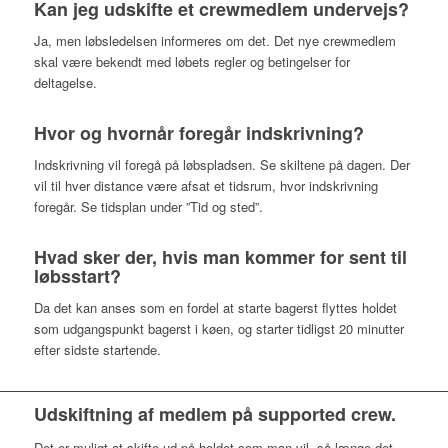
Kan jeg udskifte et crewmedlem undervejs?
Ja, men løbsledelsen informeres om det. Det nye crewmedlem
skal være bekendt med løbets regler og betingelser for
deltagelse.
Hvor og hvornår foregår indskrivning?
Indskrivning vil foregå på løbspladsen. Se skiltene på dagen. Der
vil til hver distance være afsat et tidsrum, hvor indskrivning
foregår. Se tidsplan under ”Tid og sted”.
Hvad sker der, hvis man kommer for sent til
løbsstart?
Da det kan anses som en fordel at starte bagerst flyttes holdet
som udgangspunkt bagerst i køen, og starter tidligst 20 minutter
efter sidste startende.
Udskiftning af medlem på supported crew.
Det er muligt at skifte ud på holdet som man vil, så længe det