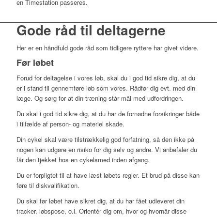
en Timestation passeres.
Gode råd til deltagerne
Her er en håndfuld gode råd som tidligere ryttere har givet videre.
Før løbet
Forud for deltagelse i vores løb, skal du i god tid sikre dig, at du
er i stand til gennemføre løb som vores. Rådfør dig evt. med din
læge. Og sørg for at din træning står mål med udfordringen.
Du skal i god tid sikre dig, at du har de fornødne forsikringer både
i tilfælde af person- og materiel skade.
Din cykel skal være tilstrækkelig god forfatning, så den ikke på
nogen kan udgøre en risiko for dig selv og andre. Vi anbefaler du
får den tjekket hos en cykelsmed inden afgang.
Du er forpligtet til at have læst løbets regler. Et brud på disse kan
føre til diskvalifikation.
Du skal før løbet have sikret dig, at du har fået udleveret din
tracker, løbspose, o.l. Orientér dig om, hvor og hvornår disse